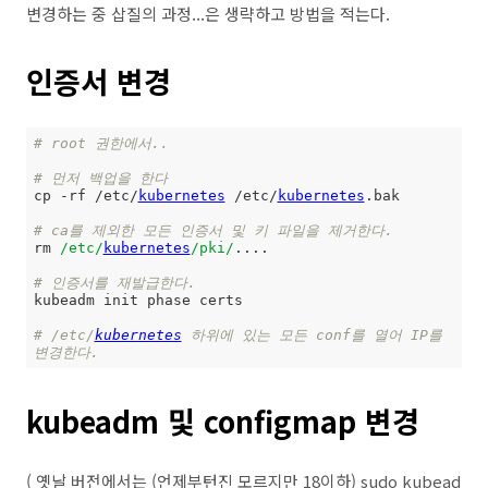
변경하는 중 삽질의 과정...은 생략하고 방법을 적는다.
인증서 변경
# root 권한에서..
# 먼저 백업을 한다
cp -rf /etc/
kubernetes
 /etc/
kubernetes
.bak

# ca를 제외한 모든 인증서 및 키 파일을 제거한다.
rm 
/etc/
kubernetes
/pki/
....

# 인증서를 재발급한다.
kubeadm init phase certs

# /etc/
kubernetes
 하위에 있는 모든 conf를 열어 IP를 
변경한다.
kubeadm 및 configmap 변경
( 옛날 버전에서는 (언제부턴진 모르지만 18이하) sudo kubead