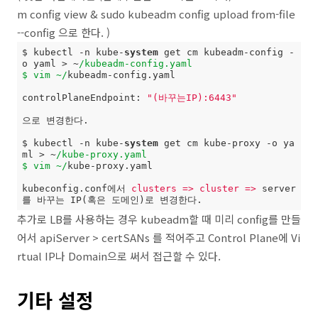
m config view & sudo kubeadm config upload from-file
--config 으로 한다. )
$ kubectl -n kube-
system
 get cm kubeadm-config -
o yaml > ~
/kubeadm-config.yaml

$ vim ~/
kubeadm-config.yaml

controlPlaneEndpoint: 
"(바꾸는IP):6443"
으로 변경한다.

$ kubectl -n kube-
system
 get cm kube-proxy -o ya
ml > ~
/kube-proxy.yaml

$ vim ~/
kube-proxy.yaml

kubeconfig.conf에서 
clusters =>
cluster =>
 server 
추가로 LB를 사용하는 경우 kubeadm할 때 미리 config를 만들
어서 apiServer > certSANs 를 적어주고 Control Plane에 Vi
rtual IP나 Domain으로 써서 접근할 수 있다.
기타 설정