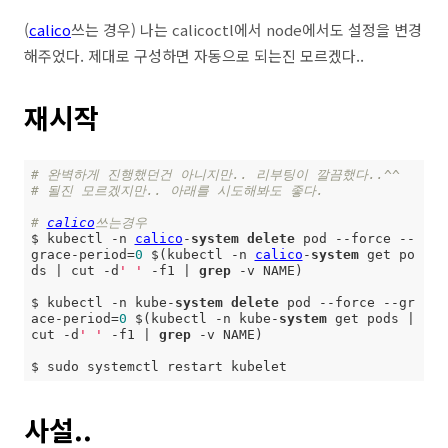
(
calico
쓰는 경우) 나는 calicoctl에서 node에서도 설정을 변경
해주었다. 제대로 구성하면 자동으로 되는진 모르겠다..
재시작
# 완벽하게 진행했던건 아니지만.. 리부팅이 깔끔했다..^^
# 될진 모르겠지만.. 아래를 시도해봐도 좋다.
# 
calico
쓰는경우
$ kubectl -n 
calico
-
system
delete
 pod --force --
grace-period=
0
 $(kubectl -n 
calico
-
system
 get po
ds | cut -d
' '
 -f1 | 
grep
 -v NAME)

$ kubectl -n kube-
system
delete
 pod --force --gr
ace-period=
0
 $(kubectl -n kube-
system
 get pods | 
cut -d
' '
 -f1 | 
grep
 -v NAME)

$ sudo systemctl restart kubelet
사설..