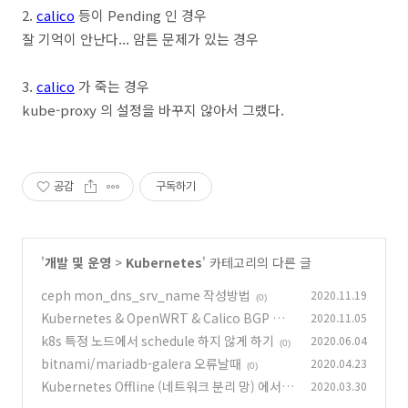
2.
calico
등이 Pending 인 경우
잘 기억이 안난다... 암튼 문제가 있는 경우
3.
calico
가 죽는 경우
kube-proxy 의 설정을 바꾸지 않아서 그랬다.
공감
구독하기
'
개발 및 운영
>
Kubernetes
' 카테고리의 다른 글
ceph mon_dns_srv_name 작성방법
2020.11.19
(0)
Kubernetes & OpenWRT & Calico BGP 설
2020.11.05
치
k8s 특정 노드에서 schedule 하지 않게 하기
2020.06.04
(0)
(0)
bitnami/mariadb-galera 오류날때
2020.04.23
(0)
Kubernetes Offline (네트워크 분리 망) 에서
2020.03.30
사용
(1)