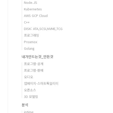
Node.JS
Kubernetes
AWS GCP Cloud
C++
DISK: ATA,SCSI,NVME,TCG
프로그래밍
Proxmox
Golang
내가만드는것_만든것
프로그램-공개
프로그램-판매
오디오
앱페이지-스마트톡알리미
오픈소스
3D 모델링
분석
iptime