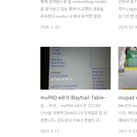
몇개 검색용으로 쓸 embedding model
인터넷 등
을 찾아보고 있는 중에 비교했던 내용을
즉시 Lega
공유한다.nvidia L4 에서 동작한 결과이
로그인 한 
다.STSModelDatasetSamplesSpearmanElapsed(s)Tot
램을 설치하
2026. 5. 26.
2024. 10. 3
tokensTokens/sAvg
며,부동산 
sec/pairjhgan/ko-sbert-
10분을 걸
stsEnglish(STS-B
뽑는데 카페
val)15000.776231.88846672655.790.02125jhgan/ko-
이 있다. 이
sbert-stsKorean(KLUE-STS
볼까 싶어 
val)5190.78638.26201842443.120.01592snunlp/KR-
늘 쉬는 날
SBERT-V40K-klueNLI-
람/발급 
augSTSEnglish(STS-B
"iprtcrsig
val)15000.629235.901032232875.460.02393snunlp/KR
registap
muPAD w8 II (Baytrail Tablet) 에 Ubuntu 설치하기
SBERT-V40K-k..
고, win
러를 통해 "C
음... 우선... muPAD w8 II 은 Z3735F
iMUZ의 m
(x86)\mar
CPU을 사용하고MRD7 (?) 칩셋같은걸 사
니다. 메인보드
용합니다. 윈도보다 리눅스계열이 더 빠
배터리가 
르고 좋을거 같아서 우분투를 설치하려고
색 칩 두개
2015. 9. 12.
2015. 9. 12
몇일동안 노력해서 결국 성공하긴 했는
(ALC5640