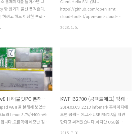
기소 홈페이지를 들어가면 그
Client Hello SNI 없네..
cy 한 향기가 물신 풍겨온다.
https://github.com/open-amt-
번 하려고 해도 이상한 프로그
cloud-toolkit/open-amt-cloud-
al
고, 한참 기다려야 입력이 되
toolkit/issues/153
.
2023. 1. 5.
등기 한 번 뽑는데도 잘 되어야
린다..집 알아볼 때 부동산 등기
에서 수 십 분을 삽질한 기억
거를 headless 로 자동화 해
잠깐 시도하다 말았었는데 오
인 김에 기록해본다.. 등기 열
시 브라우저에서는
mprintxctrl:///?
-
pQ2..." 와 같은 URL 을 호출하
mupad w8 II 태블릿PC 분해기 & USB추가
KWF-B2700 (콤펙트에그) 펌웨어 분석... 4차(USB RNDIS)
dows 레지스트리에 등록된 핸들
:\Program Files
upad w8 II 을 분해해 보았습
2014.03.09. 22:13 infomark 홈페이지에
kany\maepscourt\IPRTCrsIgmPrintXCtrl...
와 Li-ion 3.7V/4400mAh
보면 콤펙트 에그가 USB RNDIS을 지원
보입니다.오른쪽에 네모난 검정
한다고 써져있습니다.하지만 USB을 컴퓨
가 있는데위에거는 Audio 칩셋
터에 연결하면 아무것도 나타나지 않죠...
.
2015. 7. 31.
 - I2C & I2S) 이고아래거는
문의해보니 해외용 제품만 지원한다고 합