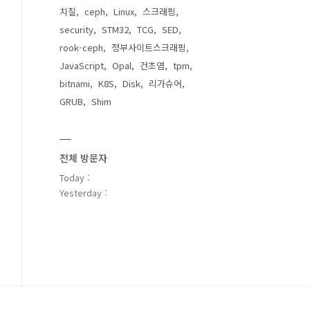
치질
ceph
Linux
스크래핑
security
STM32
TCG
SED
rook-ceph
정부사이트스크래핑
JavaScript
Opal
건초염
tpm
bitnami
K8S
Disk
리가슈어
GRUB
Shim
전체 방문자
Today :
Yesterday :