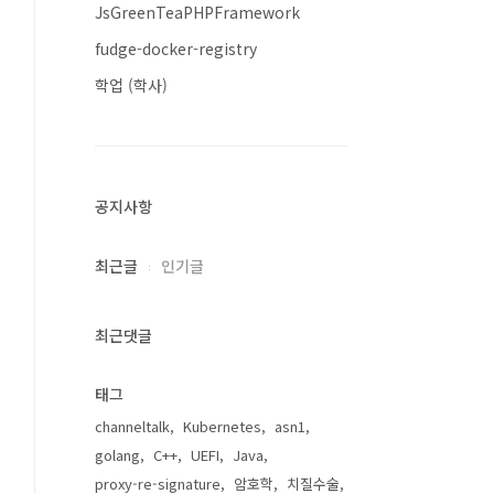
JsGreenTeaPHPFramework
fudge-docker-registry
학업 (학사)
공지사항
최근글
인기글
최근댓글
태그
channeltalk
Kubernetes
asn1
golang
C++
UEFI
Java
proxy-re-signature
암호학
치질수술