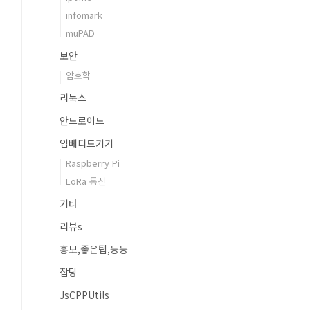
infomark
muPAD
보안
암호학
리눅스
안드로이드
임베디드기기
Raspberry Pi
LoRa 통신
기타
리뷰s
홍보,좋은팁,등등
잡당
JsCPPUtils