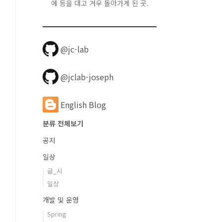
에 등을 대고 겨우 돌아가게 된 곳.
@jc-lab
@jclab-joseph
English Blog
분류 전체보기
공지
일상
글_시
일상
개발 및 운영
Spring