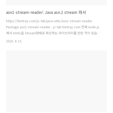
asn1-stream-reader: Java asn.1 stream 파서
https://bintray.com/jc-lab/java-utils/asn1-stream-reader
Package asn1-stream-reader - jc-lab bintray.com 전에 node.js
에서 ASN1을 Stream형태로 파싱하는 라이브러리를 만든 적이 있습니
다. https://ablog.jc-lab.net/219 asn1-stream: Node.JS asn1
2020. 4. 15.
stream 파서 https://www.npmjs.com/package/asn1-stream
asn1-stream ASN1 parser with a stream interface
www.npmjs.com asn1을 stream으로 파싱하는걸 찾았는데 없네요...
infinite length 파싱은 구현은 대충 해 놓았지만.. a..