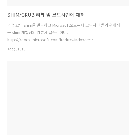
SHIM/GRUB 리뷰 및 코드사인에 대해
과정 요약 shim을 빌드하고 Microsoft으로부터 코드사인 받기 위해서
는 shim 개발팀의 리뷰가 필수적이다.
https://docs.microsoft.com/ko-kr/windows-
hardware/drivers/dashboard/lsa-and-uefi-file-signing 위 링크를
2020. 9. 9.
보면 "제출이 shim 인 경우 shim 검토 보드에 검토를 위해 완성 된 템플
릿을 제출해야합니다. shim 검토 프로세스는
https://github.com/rhboot/shim-review/에 설명되어 있습니다" 라
고 쓰여져 있다. 1. shim 빌드 2. shim review 요청 (정확한 빌드 재현 가
능해야 함, hash 값 확인) 3. shim review 수락 4. Microsoft 에게
codesign..