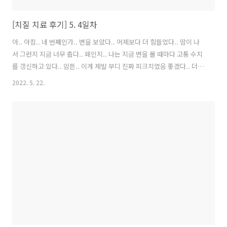
[치질 치료 후기] 5. 4일차
아.. 아침.. 네 번째인가.. 변을 보았다.. 어제보다 더 힘들었다.. 땀이 나
서 그런지 지금 너무 춥다.. 왜인지.. 나는 지금 변을 볼 때마다 고통 수치
를 갱신하고 있다.. 암튼.. 이게 제발 부디 진짜 피크치였음 좋겠다.. 더는
안돼.. 변을 볼 때보다 왜 변을 보고 나서 나오지 않을 때 미친듯이 아픈걸
2022. 5. 22.
까.. 그래도 다들 왜 좌욕하라는지 알겠다. 좌욕을 하니까 조금은 나아졌
다. 하지만 지금도 고통속에 이불 덮고 누워있다.. 내일부턴 약이라도 먹
고.. 약이라도 바르고.. 화장실을 가야겠다.. (참고로 변은 딱딱하진 않다.
식이섬유를 함유한 음식을 많이 먹기도 했고, 마그밀 덕분인거 같기도 하
다. 근데도 미치겠다.. 또 참고로 오늘 아침에 보니 피나 진물이 조금 났
는데 다른 리뷰와 같이 많이 나진 않..