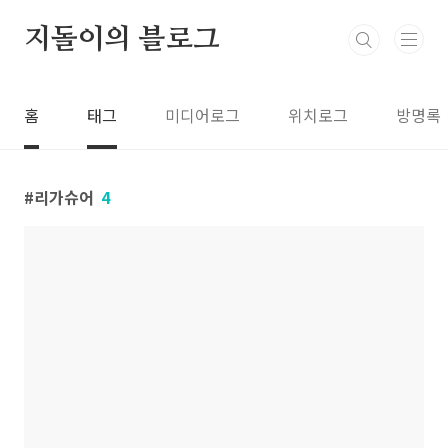
본문 바로가기
지돌이의 블로그
홈
태그
미디어로그
위치로그
방명록
리가슈어
4