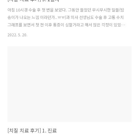
아침 10시경 수술 후 첫 변을 보았다. 그동안 들었던 무시무시한 말들(밤
송이가 나오는 느낌 이라던가..ㅠㅠ)과 의사 선생님도 수술 후 고통 수치
그래프를 보면서 첫 젼 이후 통증이 심할거라고 해서 많은 걱정이 있었
다. 고통 이전의 두려움을 안고.. 우선 좌욕을 한 뒤에.. 변을 보았다. 그
2022. 5. 20.
런데 웬걸? 세상에 내가 수술을 한건지도 모를 정도로 고통은 없었다. 할
렐루야! 아 참고로 퇴원후부터 계속 생리대를 착용하고 있었지만 아직까
지 피,진물,분비물 이런게 하나도 없었다. 내가 봐왔던 리뷰랑 너무 달라
서 참 의아했다. 일상 생활도 가능하고 바로 출근해도 될거같단 생각도
했다. 하지만.. 그건 아니었다..ㅋㅋㅋㅋㅋㅋ 외출을 해서 의자에 좀 오래
앉아 있었더니 통증이 생겼다. 이제야 좀 수술했단걸 실감하는거 같..
[치질 치료 후기] 1. 진료