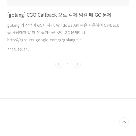
[golang] CGO Callback 으로 객체 넘길 때 GC 문제
golang 의 장점이 GC 이지만, Windows API 등을 사용하며 Callback
을 사용해야 할 때 참 골치아픈 것이 GC 문제이다.
https://groups.google.com/g/golang-
nuts/c/yNis7bQG_rY/m/yaJFoSx1hgIJ 위와 같은 논의들도 많고..
2023. 12. 11.
package main /* #include #include #include #include extern void
goNativeDone(void*); __attribute__((weak)) void*
1
thread_func(void* p) { for (int i=0; i