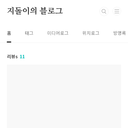
본문 바로가기
지돌이의 블로그
홈
태그
미디어로그
위치로그
방명록
리뷰s
11