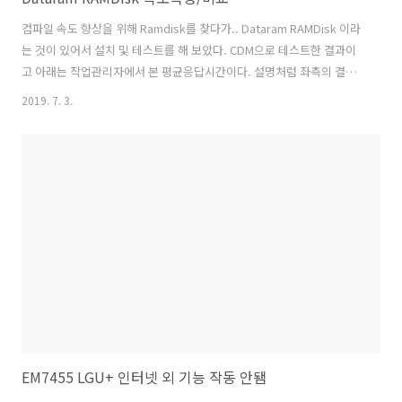
컴파일 속도 향상을 위해 Ramdisk를 찾다가.. Dataram RAMDisk 이라
는 것이 있어서 설치 및 테스트를 해 보았다. CDM으로 테스트한 결과이
고 아래는 작업관리자에서 본 평균응답시간이다. 설명처럼 좌측의 결과
는 Ramdisk이고, 우측은 970 PRO 1TB (NVMe PCIe x4) 이다. 전체적
2019. 7. 3.
으로 (4K Q32T1은 이상하게 970 PRO가 더 빠른데.. 음..) RAMDisk가
빠르다. 평균 응답 시간을 보면 Write의 일부 상황에서 SSD가 우세한 경
우가 있는데 편차로 따지면 SSD는 편차가 크고(막 널뛰기를 함.. Flash
memory와 wearleveling등의 문제인듯) RAMDisk는 편차가 거의 없
다시피 한다. 가격은 RAMDisk Extreme - Up to 64GB..
EM7455 LGU+ 인터넷 외 기능 작동 안됌