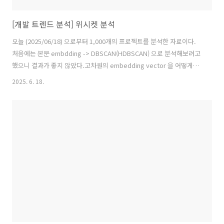
[개발 트렌드 분석] 위시켓 분석
오늘 (2025/06/18) 으로부터 1,000개의 프로젝트를 분석한 자료이다.
처음에는 본문 embdding -> DBSCAN(HDBSCAN) 으로 분석해보려고
했으니 결과가 좋지 않았다.고차원의 embedding vector 을 어떻게
clustering 할 수 있는지는 아직 모르겠다. 아래는 Gemini 2.5 Pro 을 통
2025. 6. 18.
해 타이틀만 분석한 자료이다. 1. AI / 머신러닝 / 데이터 분석AI 기술, 챗
봇, 데이터 분석 및 시각화 관련 프로젝트입니다.146343 Stable
Diffusion 기반 AI 모델 개발146325 Python/Elasticsearch 기반 텍스
트 매칭 시스템 고도화(재택 가능)146225 AI를 이용한 생산계획 작성 프
로그램 개발146309 Java 기반 AI 에이전트 ..