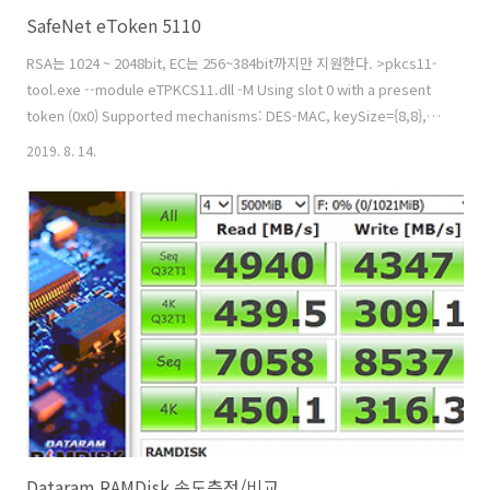
SafeNet eToken 5110
RSA는 1024 ~ 2048bit, EC는 256~384bit까지만 지원한다. >pkcs11-
tool.exe --module eTPKCS11.dll -M Using slot 0 with a present
token (0x0) Supported mechanisms: DES-MAC, keySize={8,8},
sign, verify DES-MAC-GENERAL, keySize={8,8}, sign, verify
2019. 8. 14.
DES3-MAC, keySize={24,24}, sign, verify DES3-MAC-GENERAL,
keySize={24,24}, sign, verify AES-MAC, keySize={16,32}, sign,
verify AES-MAC-GENERAL, keySize={16,32}, sign, ..
Dataram RAMDisk 속도측정/비교