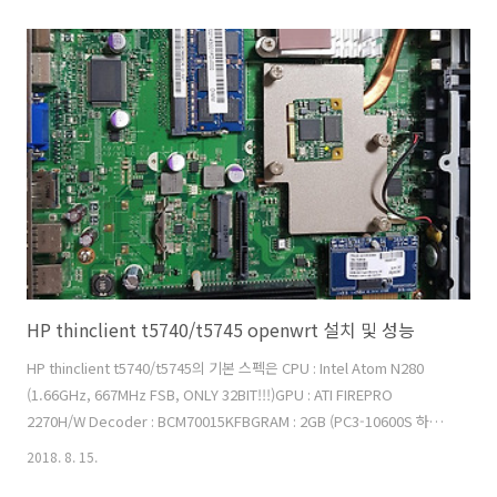
HP thinclient t5740/t5745 openwrt 설치 및 성능
HP thinclient t5740/t5745의 기본 스펙은 CPU : Intel Atom N280
(1.66GHz, 667MHz FSB, ONLY 32BIT!!!)GPU : ATI FIREPRO
2270H/W Decoder : BCM70015KFBGRAM : 2GB (PC3-10600S 하이
닉스였나...아마 그렇습니다)NET : Broadcom bcm57780
2018. 8. 15.
(10/100/1000Mbps)OS : 기본 Windows 7 Embedded