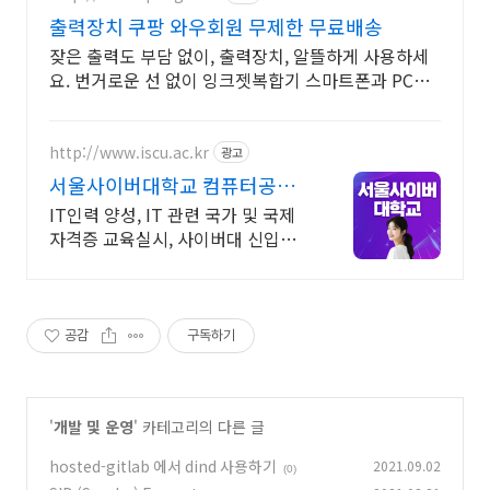
출력장치 쿠팡 와우회원 무제한 무료배송
잦은 출력도 부담 없이, 출력장치, 알뜰하게 사용하세
요. 번거로운 선 없이 잉크젯복합기 스마트폰과 PC에
서 바로 사용하세요.
http://www.iscu.ac.kr
광고
서울사이버대학교 컴퓨터공학
과 2026 가을학기 신편입생
IT인력 양성, IT 관련 국가 및 국제
자격증 교육실시, 사이버대 신입생
수 1위 장학금 지급 1위, 학사 석사
박사 온라인복수학위까지
공감
구독하기
'
개발 및 운영
' 카테고리의 다른 글
hosted-gitlab 에서 dind 사용하기
2021.09.02
(0)