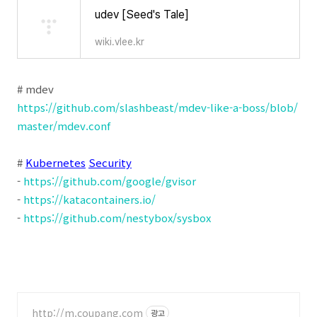
udev [Seed's Tale]
wiki.vlee.kr
# mdev
https://github.com/slashbeast/mdev-like-a-boss/blob/
master/mdev.conf
#
Kubernetes
Security
-
https://github.com/google/gvisor
-
https://katacontainers.io/
-
https://github.com/nestybox/sysbox
http://m.coupang.com
광고