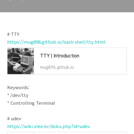
# TTY
https://mug896.github.io/bash-shell/tty.html
TTY | Introduction
mug896.github.io
Keywords:
* /dev/tty
* Controlling Terminal
# udev
https://wiki.vlee.kr/doku.php?id=udev