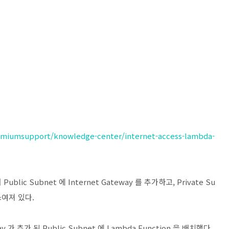
.
emiumsupport/knowledge-center/internet-access-lambda-
ic Subnet 에 Internet Gateway 를 추가하고, Private Su
여져 있다.
 가 추가 된 Public Subnet 에 Lambda Function 을 배치했다.