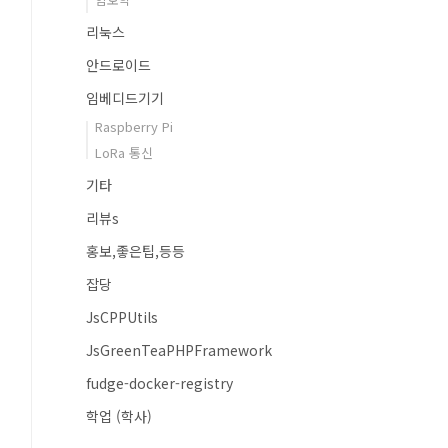
리눅스
안드로이드
임베디드기기
Raspberry Pi
LoRa 통신
기타
리뷰s
홍보,좋은팁,등등
잡당
JsCPPUtils
JsGreenTeaPHPFramework
fudge-docker-registry
학업 (학사)