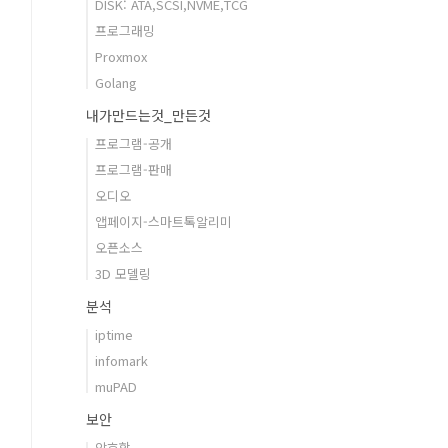
DISK: ATA,SCSI,NVME,TCG
프로그래밍
Proxmox
Golang
내가만드는것_만든것
프로그램-공개
프로그램-판매
오디오
앱페이지-스마트톡알리미
오픈소스
3D 모델링
분석
iptime
infomark
muPAD
보안
암호학