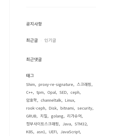
공지사항
최근글
인기글
최근댓글
태그
Shim
proxy-re-signature
스크래핑
C++
tpm
Opal
SED
ceph
암호학
channeltalk
Linux
rook-ceph
Disk
bitnami
security
GRUB
치질
golang
리가슈어
정부사이트스크래핑
Java
STM32
K8S
asn1
UEFI
JavaScript