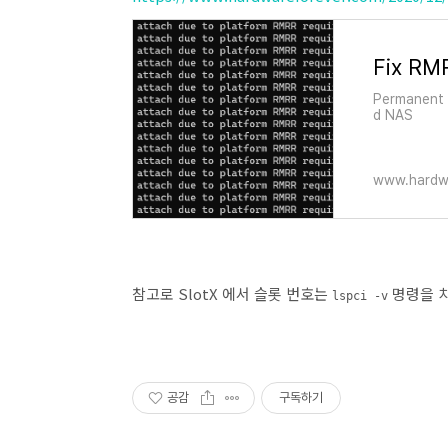
Permanent f
d NAS
www.hardw
참고로 SlotX 에서 슬롯 번호는
명령을 치면
lspci -v
공감
구독하기