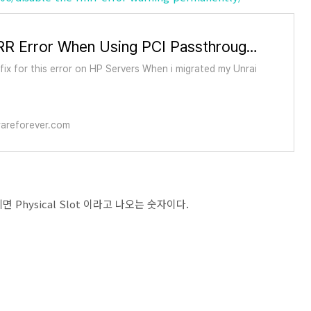
Fix RMRR Error When Using PCI Passthrough for GPU - Hardware Forever
ix for this error on HP Servers When i migrated my Unrai
areforever.com
 Physical Slot 이라고 나오는 숫자이다.