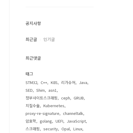
공지사항
최근글
인기글
최근댓글
태그
STM32
C++
K8S
리가슈어
Java
SED
Shim
asn1
정부사이트스크래핑
ceph
GRUB
치질수술
Kubernetes
proxy-re-signature
channeltalk
암호학
golang
UEFI
JavaScript
스크래핑
security
Opal
Linux