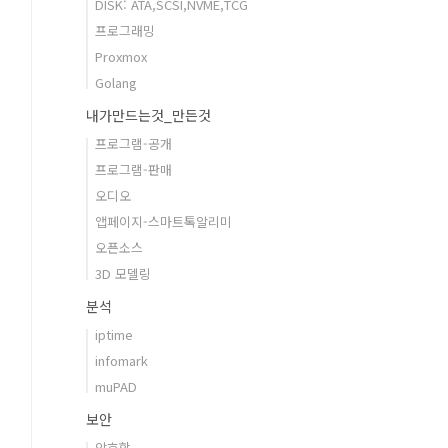
DISK: ATA,SCSI,NVME,TCG
프로그래밍
Proxmox
Golang
내가만드는것_만든것
프로그램-공개
프로그램-판매
오디오
앱페이지-스마트톡알리미
오픈소스
3D 모델링
분석
iptime
infomark
muPAD
보안
암호학