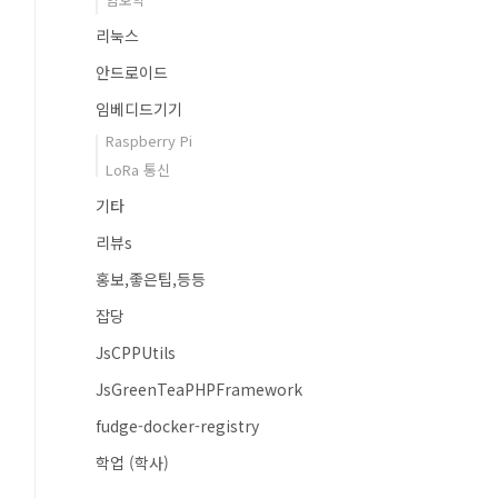
리눅스
안드로이드
임베디드기기
Raspberry Pi
LoRa 통신
기타
리뷰s
홍보,좋은팁,등등
잡당
JsCPPUtils
JsGreenTeaPHPFramework
fudge-docker-registry
학업 (학사)