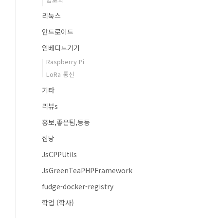
리눅스
안드로이드
임베디드기기
Raspberry Pi
LoRa 통신
기타
리뷰s
홍보,좋은팁,등등
잡당
JsCPPUtils
JsGreenTeaPHPFramework
fudge-docker-registry
학업 (학사)