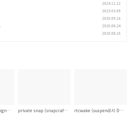
2024.11.22
2023.03.09
2020.09.16
2020.08.24
)
2020.08.16
alpine package & sign 구조
private snap (snapcraft) download
rtcwake (suspend)시 Display 안켜지는 문제