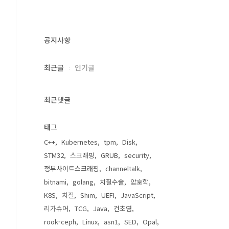
공지사항
최근글
인기글
최근댓글
태그
C++
Kubernetes
tpm
Disk
STM32
스크래핑
GRUB
security
정부사이트스크래핑
channeltalk
bitnami
golang
치질수술
암호학
K8S
치질
Shim
UEFI
JavaScript
리가슈어
TCG
Java
건초염
rook-ceph
Linux
asn1
SED
Opal