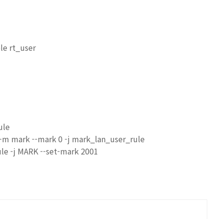
le rt_user
ule
-m mark --mark 0 -j mark_lan_user_rule
ule -j MARK --set-mark 2001