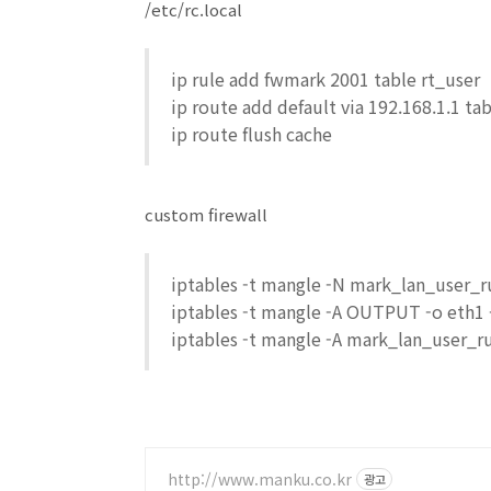
/etc/rc.local
ip rule add fwmark 2001 table rt_user
ip route add default via 192.168.1.1 tab
ip route flush cache
custom firewall
iptables -t mangle -N mark_lan_user_r
iptables -t mangle -A OUTPUT -o eth1 
iptables -t mangle -A mark_lan_user_r
http://www.manku.co.kr
광고