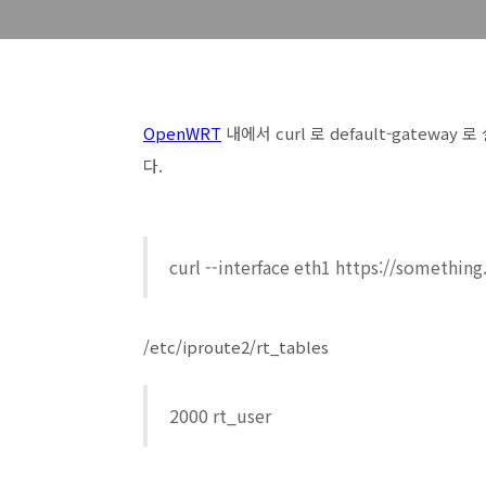
OpenWRT
내에서 curl 로 default-gateway 
다.
curl --interface eth1 https://somethin
/etc/iproute2/rt_tables
2000 rt_user