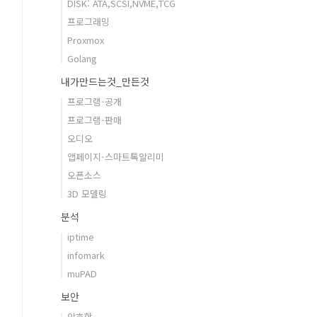
DISK: ATA,SCSI,NVME,TCG
프로그래밍
Proxmox
Golang
내가만드는것_만든것
프로그램-공개
프로그램-판매
오디오
앱페이지-스마트톡알리미
오픈소스
3D 모델링
분석
iptime
infomark
muPAD
보안
암호학