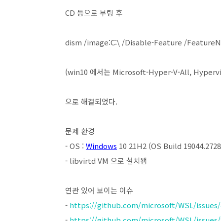
CD 등으로 부팅 후
dism /image:C:\ /Disable-Feature /Feature
(win10 에서는 Microsoft-Hyper-V-All, Hype
으로 해결되었다.
문제 환경
- OS :
Windows
10 21H2 (OS Build 19044.2728
- libvirtd VM 으로 설치됌
연관 있어 보이는 이슈
-
https://github.com/microsoft/WSL/issues
-
https://github.com/microsoft/WSL/issues