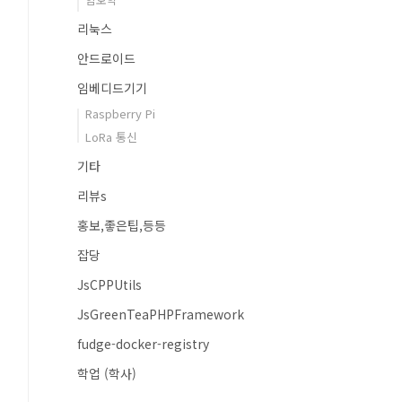
리눅스
안드로이드
임베디드기기
Raspberry Pi
LoRa 통신
기타
리뷰s
홍보,좋은팁,등등
잡당
JsCPPUtils
JsGreenTeaPHPFramework
fudge-docker-registry
학업 (학사)