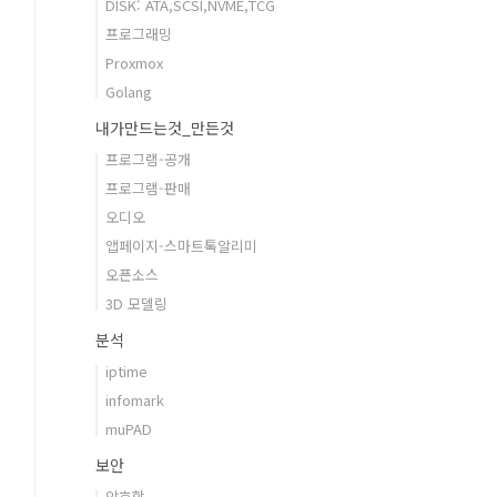
DISK: ATA,SCSI,NVME,TCG
프로그래밍
Proxmox
Golang
내가만드는것_만든것
프로그램-공개
프로그램-판매
오디오
앱페이지-스마트톡알리미
오픈소스
3D 모델링
분석
iptime
infomark
muPAD
보안
암호학