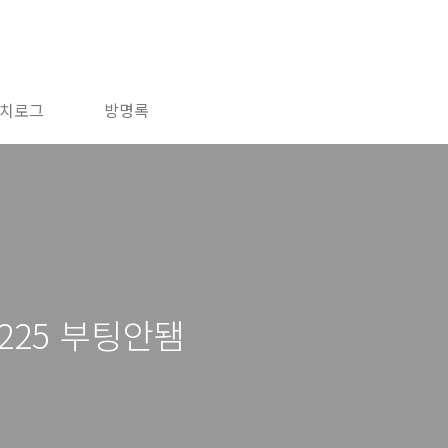
치로그
방명록
0225 부팅안됌