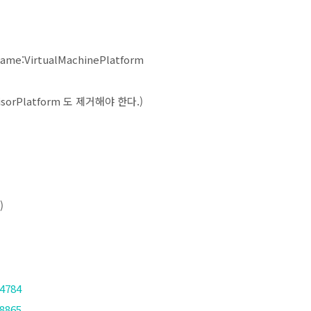
Name:VirtualMachinePlatform
rvisorPlatform 도 제거해야 한다.)
)
/4784
/8865