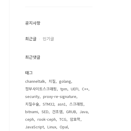
공지사항
최근글
인기글
최근댓글
태그
channeltalk
치질
golang
정부사이트스크래핑
tpm
UEFI
C++
security
proxy-re-signature
치질수술
STM32
asn1
스크래핑
bitnami
SED
건초염
GRUB
Java
ceph
rook-ceph
TCG
암호학
JavaScript
Linux
Opal