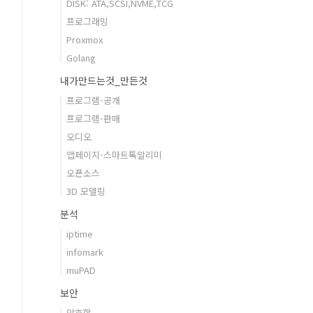
DISK: ATA,SCSI,NVME,TCG
프로그래밍
Proxmox
Golang
내가만드는것_만든것
프로그램-공개
프로그램-판매
오디오
앱페이지-스마트톡알리미
오픈소스
3D 모델링
분석
iptime
infomark
muPAD
보안
암호학