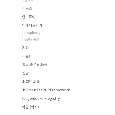
리눅스
안드로이드
임베디드기기
Raspberry Pi
LoRa 통신
기타
리뷰s
홍보,좋은팁,등등
잡당
JsCPPUtils
JsGreenTeaPHPFramework
fudge-docker-registry
학업 (학사)