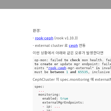
환경:
-
rook-ceph
(rook v1.10.3)
- external cluster 로
ceph
연동
이런 상황에서 아래와 같은 오류가 발생한다면
op
-
mon: failed 
to
check
 mon health. fa
to
create
or
 update mgr endpoint: fail
oints "
rook-ceph
-mgr-external" 
is
 inva
must be 
between
1
and
65535
, inclusive
CephCluster 의 spec.monitoring 에 exter
spec:
...
monitoring:
enabled:
true
externalMgrEndpoints:
-
ip:
...
-
ip:
...