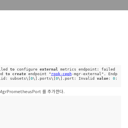
iled 
to
 configure 
external
 metrics endpoint: failed 
ed 
to
create
 endpoint "
rook-ceph
-mgr-external". Endp
lid: subsets\[
0
\].ports\[
0
\].port: Invalid 
value
: 
0
: 
nalMgrPrometheusPort 를 추가한다.