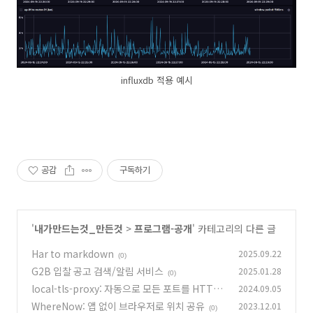
influxdb 적용 예시
공감
구독하기
'
내가만드는것_만든것
>
프로그램-공개
' 카테고리의 다른 글
Har to markdown
2025.09.22
(0)
G2B 입찰 공고 검색/알림 서비스
2025.01.28
(0)
local-tls-proxy: 자동으로 모든 포트를 HTTPS
2024.09.05
으로
WhereNow: 앱 없이 브라우저로 위치 공유
2023.12.01
(0)
(0)