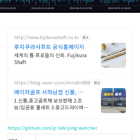
http://www.fujikurashaft.co.kr
광고
후지쿠라샤프트 공식홈페이지
세계의 톱 프로들의 신뢰. Fujikura
Shaft
https://blog.naver.com/ehrudtn888
광고
메이저골프 서하남점 신품, 중고
골프채 전문 매장
1.신품,중고골프채 보상판매 2.초
보/입문용 풀세트 3.중고드라이버,
아이언세트 중고골프채 최대 견적으
로 보상, 교환, 매입
https://github.com/jc-lab/ping-watcher