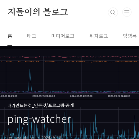
본문 바로가기
지돌이의 블로그
홈
태그
미디어로그
위치로그
방명록
내가만드는것_만든것/프로그램-공개
ping-watcher
by Joseph.Lee
2024. 9. 15.