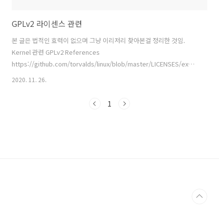
GPLv2 라이센스 관련
본 글은 법적인 효력이 없으며 그냥 이리저리 찾아본걸 정리한 것임.
Kernel 관련 GPLv2 References
https://github.com/torvalds/linux/blob/master/LICENSES/exceptions/L
syscall-note 예외조항 커널에 system call으로 접근하는 Application
2020. 11. 26.
에 대해서는 Kernel의 라이센스 적용을 받지 않음 Loadable Kernel
Module 형태의 Device Driver EXPORT_SYMBOL로 Export된 심볼은
1
GPL 라이센스가 아닌 모듈도 사용할 수 있지만
EXPORT_SYMBOL_GPL로 Export된 심볼은 GPL라이센스가 아닌 모
듈은 사용할 수 없다. 근데 IOCTL은 어케 되는것일까.... 궁금하다..