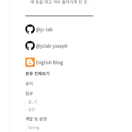
에 등을 대고 겨우 돌아가게 된 곳.
@jc-lab
@jclab-joseph
English Blog
분류 전체보기
공지
일상
글_시
일상
개발 및 운영
Spring