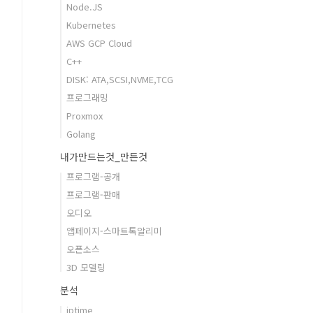
Node.JS
Kubernetes
AWS GCP Cloud
C++
DISK: ATA,SCSI,NVME,TCG
프로그래밍
Proxmox
Golang
내가만드는것_만든것
프로그램-공개
프로그램-판매
오디오
앱페이지-스마트톡알리미
오픈소스
3D 모델링
분석
iptime