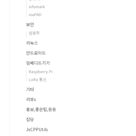
infomark
muPAD
보안
암호학
리눅스
안드로이드
임베디드기기
Raspberry Pi
LoRa 통신
기타
리뷰s
홍보,좋은팁,등등
잡당
JsCPPUtils