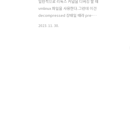
일반적으로 리눅스 커널을 디버깅 할 때
vmlinux 파일을 사용한다.그런데 이건
decompressed 상태일 때라 pre-
decompress 상태를 디버깅 할 수는 없
2023. 11. 30.
다.decompress 과정이나 efi_stub 을
디버깅 하기 위해서
arch/x86/boot/compressed/Makefile
을 수정하여 compressed vmlinux 를
디버깅 가능하게 빌드해야 한다.위와 같
이 Makefile 파일 수정 후 bzImage 을
다시 빌드하면
arch/x86/boot/compressed/vmlinux
파일이 디버그 심볼이 포함된 elf 로 빌드
된다. 이 파일을 gdb 에서 로드해 사용할
수 있다.text section 주소 찾기.$
objdump -h
arch/x86/boot/compressed..