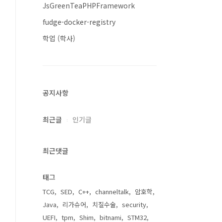
JsGreenTeaPHPFramework
fudge-docker-registry
학업 (학사)
공지사항
최근글
인기글
최근댓글
태그
TCG
SED
C++
channeltalk
암호학
Java
리가슈어
치질수술
security
UEFI
tpm
Shim
bitnami
STM32