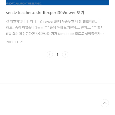
sen.k-teacher.or.kr Rexpert30Viewer 보기
전 개발자입니다. 하마터면 rexpert한테 두손두발 다 들 뻔했지만.. 그
래도.. 승리 하였습니다ㅠㅠ *** 근데 아래 보기전에.... 먼저.... *** 혹시
IE를 쓰는데 안된다면 사용하시는거가 No-add on 모드로 실행중인지
확인해 보시기 바랍니다. 그럼 안돼요...
2019. 11. 29.
https://www.thewindowsclub.com/run-internet-explorer-8-in-
no-add-ons-mode Run Internet Explorer in No Add-ons mode
1
To troubleshoot incompatible browser add-ons or extensions,
run Internet Explorer in No Addons mode. The No add-ons
mode in IE ..