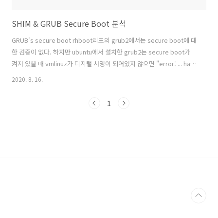
SHIM & GRUB Secure Boot 분석
GRUB's secure boot rhboot리포의 grub2에서는 secure boot에 대
한 검증이 없다. 하지만 ubuntu에서 설치한 grub2는 secure boot가
켜져 있을 때 vmlinuz가 디지털 서명이 되어있지 않으면 "error: ... has
invalid signature" 오류가 발생하며 부팅이 중단된다.
2020. 8. 16.
https://github.com/jc-lab/ubuntu-grub2 위 리포는 grub 2.04에
ubuntu의 patch들을 적용한 것이다. linux 명령 실행
1
https://github.com/jc-lab/ubuntu-
grub2/blob/9b548a0d629038d4b19ab678e167669dd29c0628/grub-
core/loader/i386/efi/linux.c..