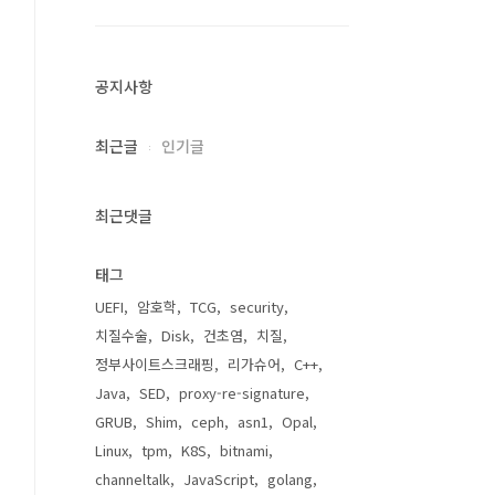
공지사항
최근글
인기글
최근댓글
태그
UEFI
암호학
TCG
security
치질수술
Disk
건초염
치질
정부사이트스크래핑
리가슈어
C++
Java
SED
proxy-re-signature
GRUB
Shim
ceph
asn1
Opal
Linux
tpm
K8S
bitnami
channeltalk
JavaScript
golang