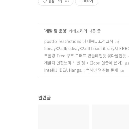
공감
구독하기
'
개발 및 운영
' 카테고리의 다른 글
postfix restrictions 에 대해.. 끄적끄적
(1)
libeay32.dll/ssleay32.dll LoadLibrary
크롤링 Tree 구조 그래프 민들레인듯 꽃다발인듯
개발자 면접보며 느낀 것 + (2cpu 덧글에 쓴거)
(1
IntelliJ IDEA Hangs... 뻑하면 멈추는 문제
(3)
관련글