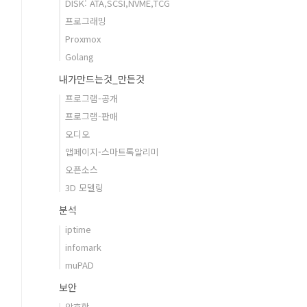
DISK: ATA,SCSI,NVME,TCG
프로그래밍
Proxmox
Golang
내가만드는것_만든것
프로그램-공개
프로그램-판매
오디오
앱페이지-스마트톡알리미
오픈소스
3D 모델링
분석
iptime
infomark
muPAD
보안
암호학