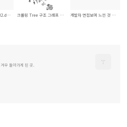
libeay32.dll/ssleay32.dll LoadLibrary시 ERROR_INVALID_ADDRESS(487)오류나는 경우
크롤링 Tree 구조 그래프 민들레인듯 꽃다발인듯
개발자 면접보며 느낀 것 + (2cpu 덧글에 쓴거)
 겨우 돌아가게 된 곳.