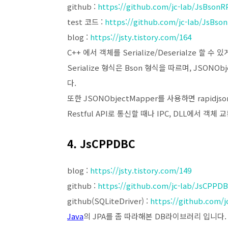
github :
https://github.com/jc-lab/JsBsonR
test 코드 :
https://github.com/jc-lab/JsBson
blog :
https://jsty.tistory.com/164
C++ 에서 객체를 Serialize/Deserialze 할
Serialize 형식은 Bson 형식을 따르며, JSONOb
다.
또한 JSONObjectMapper를 사용하면 rapid
Restful API로 통신할 때나 IPC, DLL에서 
4. JsCPPDBC
blog :
https://jsty.tistory.com/149
github :
https://github.com/jc-lab/JsCPPD
github(SQLiteDriver) :
https://github.com/
Java
의 JPA를 좀 따라해본 DB라이브러리 입니다.