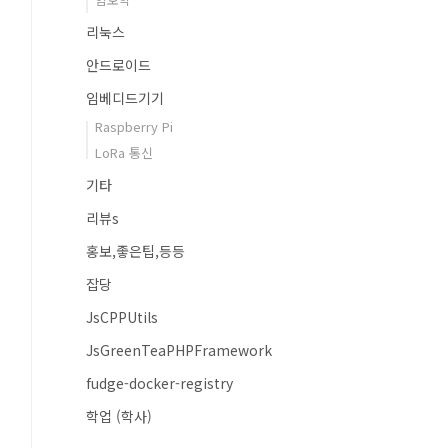
리눅스
안드로이드
임베디드기기
Raspberry Pi
LoRa 통신
기타
리뷰s
홍보,좋은팁,등등
잡당
JsCPPUtils
JsGreenTeaPHPFramework
fudge-docker-registry
학업 (학사)