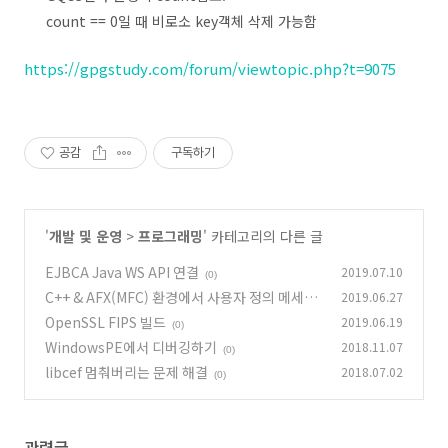
count == 0일 때 비로소 key객체 삭제 가능함
https://gpgstudy.com/forum/viewtopic.php?t=9075
공감
구독하기
'
개발 및 운영
>
프로그래밍
' 카테고리의 다른 글
EJBCA Java WS API 연결
2019.07.10
(0)
C++ & AFX(MFC) 환경에서 사용자 정의 메세지
2019.06.27
사용하면서 SendMessage으로 메세지 호출할
OpenSSL FIPS 빌드
2019.06.19
(0)
때 Run-Time Check Failure
(0)
WindowsPE에서 디버깅하기
2018.11.07
(0)
libcef 멈춰버리는 문제 해결
2018.07.02
(0)
관련글