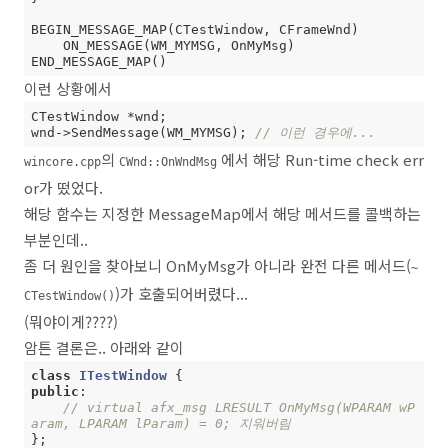
BEGIN_MESSAGE_MAP(CTestWindow, CFrameWnd)

    ON_MESSAGE(WM_MYMSG, OnMyMsg)

END_MESSAGE_MAP()
이런 상황에서
CTestWindow *wnd;

wnd->SendMessage(WM_MYMSG); 
// 이런 경우에...
의
에서 해당 Run-time check err
wincore.cpp
CWnd::OnWndMsg
or가 떴었다.
해당 함수는 지정한 MessageMap에서 해당 메서드를 콜백하는
부분인데..
좀 더 원인을 찾아보니 OnMyMsg가 아니라 완전 다른 메서드(
~
)가 호출되어버렸다...
CTestWindow()
(뭐야이게????)
암튼 결론은.. 아래와 같이
class
ITestWindow
 {
public
:

// virtual afx_msg LRESULT OnMyMsg(WPARAM wP
aram, LPARAM lParam) = 0; 지워버림
};
