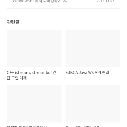
WindowsPE에서 디버깅하기
2018.11.07
(0)
관련글
C++ istream, streambuf 간
EJBCA Java WS API 연결
단 구현 예제