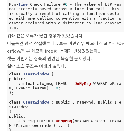
Run
-
Time
Check
 Failure #
0
-
 The 
value
of
 ESP was 
not
 properly saved across a 
function
 call. This 
is
 usually a 
result
of
 calling a 
function
 declar
ed 
with
one
 calling convention 
with
 a 
function
 p
ointer declared 
with
 a different calling convent
ion.
위와 같은 오류가 났던 경우가 있었습니다.
이틀동안 엄청 삽질했는데... 보통 이런경우 메모리가 꼬여서 (Ov
erflow/일부 메모리 free등) 문제가 발생했었는데...
쨋든 이번에는 상속과 관련된 복잡한 문제였다.
일단 소스 구조는 아래와 같았다.
class
ITestWindow
 {
public
:

virtual
 afx_msg LRESULT 
OnMyMsg
(WPARAM wPara
m, LPARAM lParam)
= 
0
;

};

class
CTestWindow
 :
public
 CFrameWnd, 
public
 ITe
stWindow

public
:

afx_msg LRESULT 
OnMyMsg
(WPARAM wParam, LPARA
M lParam)
override
{ ... }

}
