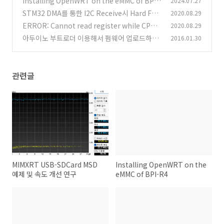
Installing OpenWRT on the eMMC of BPI-
2024.07.27
R4
STM32 DMA를 통한 I2C Receive시 Hard Faul
2020.08.29
(0)
t 문제
ERROR: Cannot read register while CPU i
2020.08.29
(0)
s running 디버깅 오류
아두이노 부트로더 이용해서 펌웨어 업로드하기
2016.01.30
(0)
(0)
관련글
MIMXRT USB-SDCard MSD
Installing OpenWRT on the
예제 및 속도 개선 연구
eMMC of BPI-R4