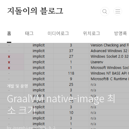
본문 바로가기
지돌이의 블로그
홈
태그
미디어로그
위치로그
방명록
개발 및 운영
GraalVM native-image 최
소 크기
by Joseph.Lee
2021. 9. 2.