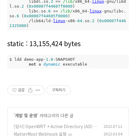
        libdl.so
.2
 => 
/lib/
x86_64-
linux
-gnu/libd
l.so
.2
 (
0x00007f44607f0000
)

        libc.so
.6
 => 
/lib/
x86_64-
linux
-gnu/libc.
so
.6
 (
0x00007f44605f0000
)

        /lib64/ld-
linux
-x86-
64.
so
.2
 (
0x00007f446
1325000
)
static : 13,155,424 bytes
$ ldd demo-app
-1.0
-SNAPSHOT  

not
 a 
dynamic
 executable
공감
구독하기
'
개발 및 운영
' 카테고리의 다른 글
[임시] OpenWRT + Active Directory (AD) 구
2022.07.12
축
MatterMost Webhook 설정
2022.03.04
(0)
(0)