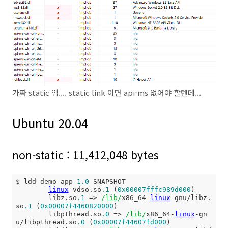
가짜 static 임.... static link 이면 api-ms 없어야 할텐데...
Ubuntu 20.04
non-static : 11,412,048 bytes
$ ldd demo-app-
1.0
-SNAPSHOT

linux
-vdso.so
.1
 (
0x00007fffc989d000
)

        libz.so
.1
 => 
/lib/
x86_64-
linux
-gnu/libz.
so
.1
 (
0x00007f4460820000
)

        libpthread.so
.0
 => 
/lib/
x86_64-
linux
-gn
u/libpthread.so
.0
 (
0x00007f44607fd000
)
