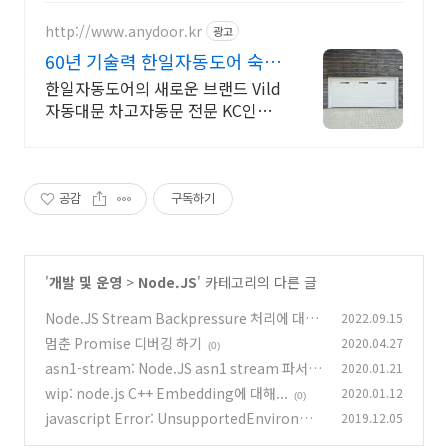
http://www.anydoor.kr
광고
60년 기술력 한일자동도어 숙련
된시공팀 AS전담팀운영
한일자동도어의 새로운 브랜드 Vild
자동대문 차고자동문 전문 KC인증
모터 시공
공감
구독하기
'
개발 및 운영
>
Node.JS
' 카테고리의 다른 글
Node.JS Stream Backpressure 처리에 대해
2022.09.15
멈춘 Promise 디버깅 하기
2020.04.27
(0)
(0)
asn1-stream: Node.JS asn1 stream 파서
2020.01.21
wip: node.js C++ Embedding에 대해...
2020.01.12
(1)
(0)
javascript Error: UnsupportedEnvironme
2019.12.05
nt
(0)