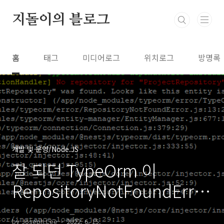
본문 바로가기
지돌이의 블로그
홈
태그
미디어로그
위치로그
방명록
개발 및 운영/Node.JS
잘 되던 TypeOrm 이
RepositoryNotFoundError
을 뱉음
by Joseph.Lee
2022. 6. 15.