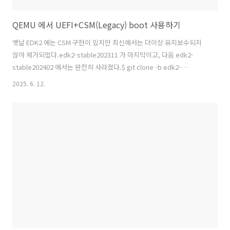
QEMU 에서 UEFI+CSM(Legacy) boot 사용하기
옛날 EDK2 에는 CSM 구현이 있지만 최신에서는 더이상 유지보수되지
않아 제거되었다.edk2-stable202311 가 마지막이고, 다음 edk2-
stable202402 에서는 완전히 사라졌다.$ git clone -b edk2-
stable202311 https://github.com/tianocore/edk2# SEABIOS 빌
2025. 6. 12.
드$ git clone https://git.seabios.org/seabios.git$ cd seabios$
make menuconfig여기서 CONFIG_CSM 활성화: General Features
-> Build Target -> CSM for EFI BIOS 로 변경그리고 나는
QEMU_HARDWARE 도 활성화했다. (사실 뭔지 모르지만 필요할거 같아
서)CONFIG..