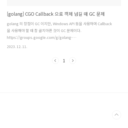
[golang] CGO Callback 으로 객체 넘길 때 GC 문제
golang 의 장점이 GC 이지만, Windows API 등을 사용하며 Callback
을 사용해야 할 때 참 골치아픈 것이 GC 문제이다.
https://groups.google.com/g/golang-
nuts/c/yNis7bQG_rY/m/yaJFoSx1hgIJ 위와 같은 논의들도 많고..
2023. 12. 11.
package main /* #include #include #include #include extern void
goNativeDone(void*); __attribute__((weak)) void*
1
thread_func(void* p) { for (int i=0; i