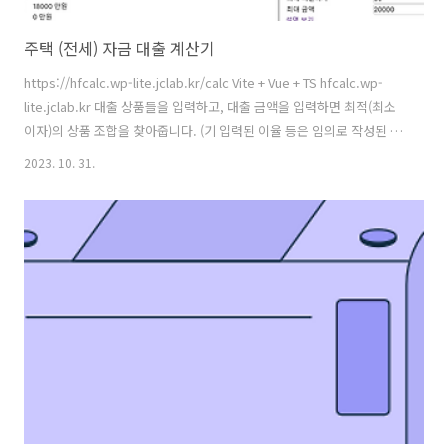
주택 (전세) 자금 대출 계산기
https://hfcalc.wp-lite.jclab.kr/calc Vite + Vue + TS hfcalc.wp-
lite.jclab.kr 대출 상품들을 입력하고, 대출 금액을 입력하면 최적(최소
이자)의 상품 조합을 찾아줍니다. (기 입력된 이율 등은 임의로 작성된 것
이니 해당 은행의 이율을 확인 해 주세요!) 일단 아래 항목은 넣어놨고..
2023. 10. 31.
(HF 대출) 중소기업취업청년 전월세보증금대출 청년전용 버팀목전세자
금 신혼부부전용 전세자금 (기타 은행 대출) 토스뱅크 전월세보증금 추가
적으로 버팀목전세자금 등도 있으니 확인해야 한다. 아래에는 엑셀로 만
든 단순한 계산기 입니다. 요즘 이율이 높아서 대출받기가 쉽지 않네요...
ㅠㅠ 다들 힘내시길.