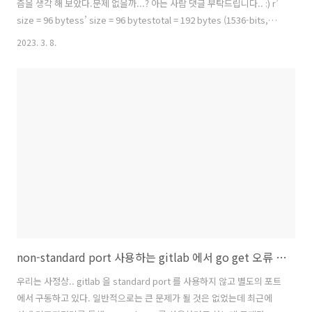
즘을 생각 해 보았다.문제 없을까...? 아는 사람 댓글 부탁드립니다.. :) r’
size = 96 bytess’ size = 96 bytestotal = 192 bytes (1536-bits,
rsa-2048 보다는 작음) --- 이전 버전 --- **주의** 이 알고리즘엔 심각한
2023. 3. 8.
취약점이 있습니다. 1. First signature는 누구나 위조할 수 있습니다
Alice 공개키를 A=aG 라고 합시다.메시지 m에 대해 h=H(m) 라고 할 때,
공격자는 Alice 비밀키 a를 몰라도 임의의 t∈Zr 를 고른 뒤 s=t,
R=tA−hG 로 만들면 됩니다.그러면 검증식은 다음처럼 항상 성립..
non-standard port 사용하는 gitlab 에서 go get 오류 해결
우리는 사정상.. gitlab 을 standard port 를 사용하지 않고 별도의 포트
에서 구동하고 있다. 일반적으로는 큰 문제가 될 것은 없었는데 최근에