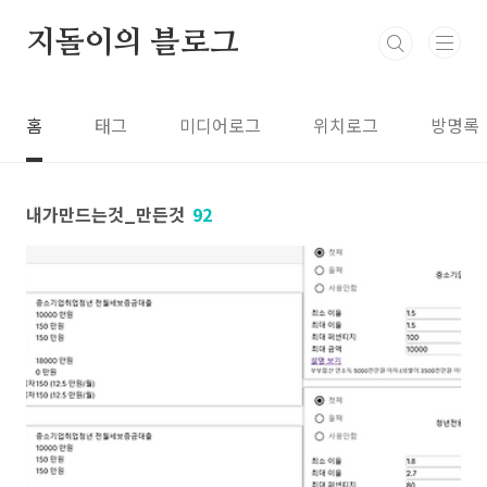
본문 바로가기
지돌이의 블로그
홈
태그
미디어로그
위치로그
방명록
내가만드는것_만든것
92