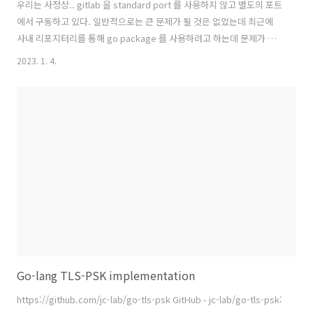
우리는 사정상.. gitlab 을 standard port 를 사용하지 않고 별도의 포트
에서 구동하고 있다. 일반적으로는 큰 문제가 될 것은 없었는데 최근에
사내 리포지터리를 통해 go package 를 사용하려고 하는데 문제가 발
생하였다. $ go get
2023. 1. 4.
https://gitlab.company.com:1234/group/pkg-name go:
malformed module path
"https:/gitlab.company.com:1234/group/pkg-name": invalid
char ':' 관련 이슈: - https://github.com/golang/go/issues/26912 -
https://stackoverflow.com/questions/60445266/not-able-to-
get-p..
Go-lang TLS-PSK implementation
https://github.com/jc-lab/go-tls-psk GitHub - jc-lab/go-tls-psk: