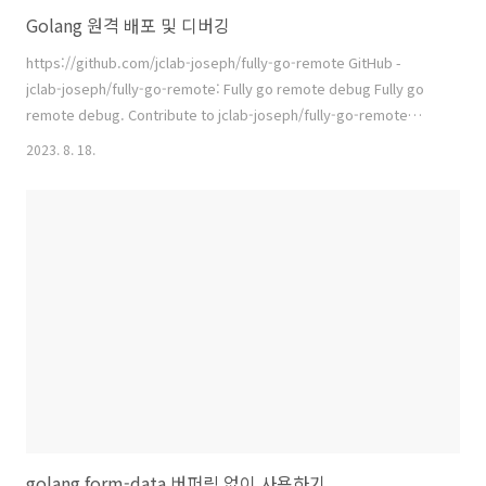
Golang 원격 배포 및 디버깅
https://github.com/jclab-joseph/fully-go-remote GitHub -
jclab-joseph/fully-go-remote: Fully go remote debug Fully go
remote debug. Contribute to jclab-joseph/fully-go-remote
development by creating an account on GitHub. github.com Go
2023. 8. 18.
로 빌드 된 파일을 원격에 업로드하고 디버깅 모드로 실행하여 바로 디버
깅 할 수 있게 해주는 유틸이다. Visual Studio Remote Debugger 와
유사한 기능으로써 사용 가능하다.
golang form-data 버퍼링 없이 사용하기