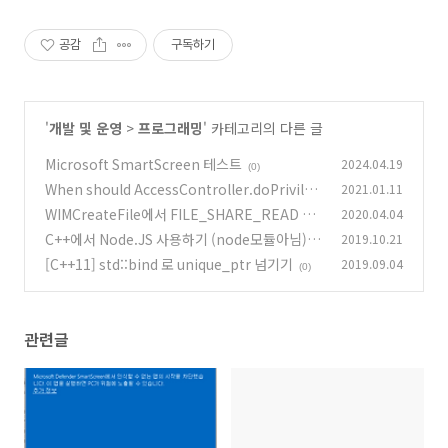
공감
구독하기
'
개발 및 운영
>
프로그래밍
' 카테고리의 다른 글
Microsoft SmartScreen 테스트
2024.04.19
(0)
When should AccessController.doPrivileg
2021.01.11
ed() be used?
WIMCreateFile에서 FILE_SHARE_READ 적
2020.04.04
(0)
용하기 (WIMCreateFile분석)
C++에서 Node.JS 사용하기 (node모듈아님)
2019.10.21
(0)
[C++11] std::bind 로 unique_ptr 넘기기
2019.09.04
(0)
(0)
관련글