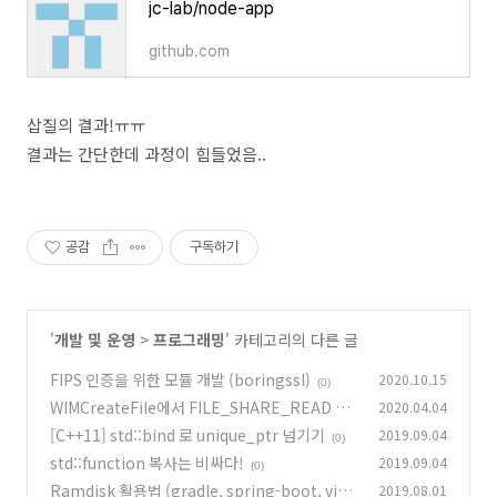
jc-lab/node-app
github.com
삽질의 결과!ㅠㅠ
결과는 간단한데 과정이 힘들었음..
공감
구독하기
'
개발 및 운영
>
프로그래밍
' 카테고리의 다른 글
FIPS 인증을 위한 모듈 개발 (boringssl)
2020.10.15
(0)
WIMCreateFile에서 FILE_SHARE_READ 적
2020.04.04
용하기 (WIMCreateFile분석)
[C++11] std::bind 로 unique_ptr 넘기기
2019.09.04
(0)
(0)
std::function 복사는 비싸다!
2019.09.04
(0)
Ramdisk 활용법 (gradle, spring-boot, visu
2019.08.01