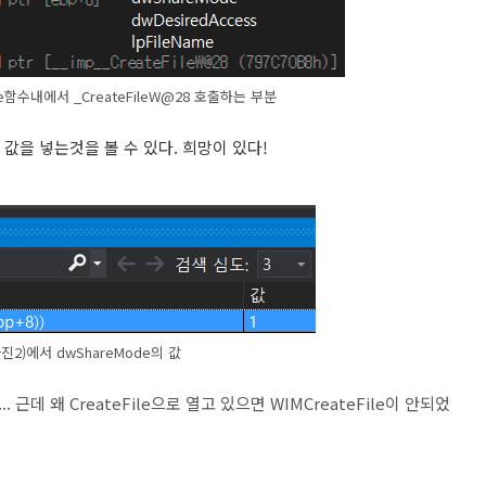
eFile함수내에서 _CreateFileW@28 호출하는 부분
의 값을 넣는것을 볼 수 있다. 희망이 있다!
사진2)에서 dwShareMode의 값
. 근데 왜 CreateFile으로 열고 있으면 WIMCreateFile이 안되었