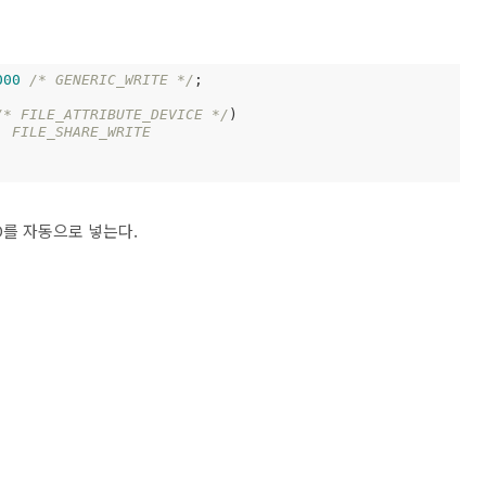
000
/* GENERIC_WRITE */
;

/* FILE_ATTRIBUTE_DEVICE */
)

| FILE_SHARE_WRITE
AD를 자동으로 넣는다.