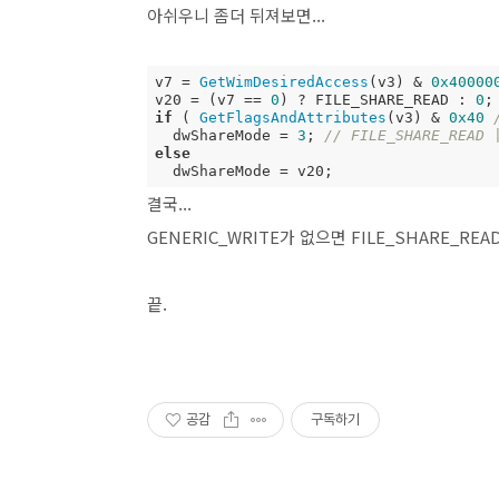
아쉬우니 좀더 뒤져보면...
v7 = 
GetWimDesiredAccess
(v3) & 
0x40000
v20 = (v7 == 
0
) ? FILE_SHARE_READ : 
0
if
 ( 
GetFlagsAndAttributes
(v3) & 
0x40
  dwShareMode = 
3
; 
// FILE_SHARE_READ 
else
  dwShareMode = v20;
결국...
GENERIC_WRITE가 없으면 FILE_SHARE_RE
끝.
공감
구독하기