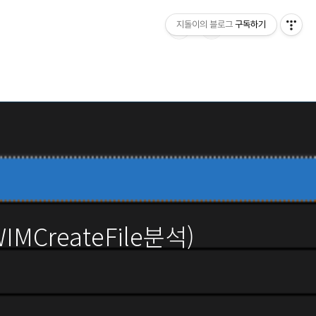
지돌이의 블로그
구독하기
IMCreateFile분석)