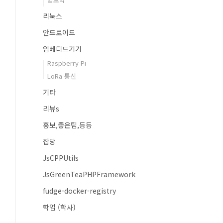
리눅스
안드로이드
임베디드기기
Raspberry Pi
LoRa 통신
기타
리뷰s
홍보,좋은팁,등등
잡당
JsCPPUtils
JsGreenTeaPHPFramework
fudge-docker-registry
학업 (학사)