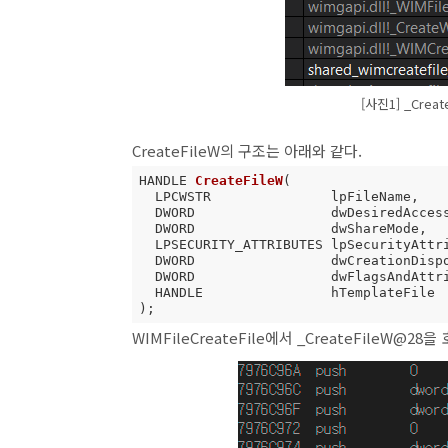
[사진1] _Cre
CreateFileW의 구조는 아래와 같다.
HANDLE 
CreateFileW
(

  LPCWSTR               lpFileName,

  DWORD                 dwDesiredAccess,

  DWORD                 dwShareMode,

  LPSECURITY_ATTRIBUTES lpSecurityAttributes,

  DWORD                 dwCreationDisposition,

  DWORD                 dwFlagsAndAttributes,

  HANDLE                hTemplateFile

)
;
WIMFileCreateFile에서 _CreateFileW@28