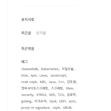
공지사항
최근글
인기글
최근댓글
태그
channeltalk
Kubernetes
치질수술
Disk
tpm
Linux
JavaScript
rook-ceph
K8S
Java
C++
건초염
정부사이트스크래핑
스크래핑
Shim
security
STM32
SED
TCG
암호학
golang
리가슈어
Opal
UEFI
asn1
proxy-re-signature
ceph
GRUB