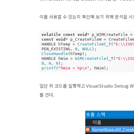
이를 사용할 수 있는지 확인해 보기 위해 분석을 시
volatile
const
void
const
void
* p_CreateFileW = CreateFileW
HANDLE hTemp = 
CreateFileW
(_T(
"E:\\ISO
PEN_EXISTING, 
0
, 
NULL
CloseHandle
(hTemp);

HANDLE hWim = 
WIMCreateFile
(_T(
"E:\\IS
0
, 
0
, 
0
printf
(
"hWim = %p\n"
, hWim);
일단 위 코드를 실행하고 VisualStudio Debu
를 건다.