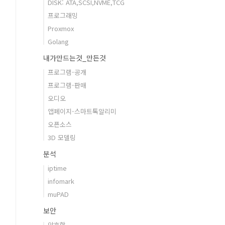
DISK: ATA,SCSI,NVME,TCG
프로그래밍
Proxmox
Golang
내가만드는것_만든것
프로그램-공개
프로그램-판매
오디오
앱페이지-스마트톡알리미
오픈소스
3D 모델링
분석
iptime
infomark
muPAD
보안
암호학