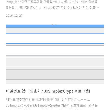
jsntp_lcdd이란 프로그램을 만들었는데 LCD로 GPS/NTP서버 상태를
확인할 수 있는겁니다. 기능 - GPS 사용된 위성 수 / 보이는 위성 수 출력
- NTPd 가 사용하고 있는 time source 출력 - 실시간 시각 출력 -
2016. 12. 27.
systemctl service 지원 뭐.. 별다른건 없습니다^^소스도... 다른 일들
로 바빠서.. 대충짰어요..^^소스 보면 JsCPPUtils 이라고 있는데 쓸만한
소스 몇개 있으니 사용하세요~~ * 참고GPS + Raspberry Pi NTP서버
구축 - http://www.satsignal.eu/ntp/Raspberry-Pi-NTP.html각종
정보 (위에서 *가 뭔지 o가 뭔지 +가 뭔지 ..
비밀번호 없이 암호화? JsSimplexCrypt 프로그램!
제가 요 일주일간 만든 비교적 [내생각에만]걸작?입니다...ㅋㅋ 1.
JsSimplexCrypt 란?JsSimplexCrypt는 기존의 암호화 프로그램과는