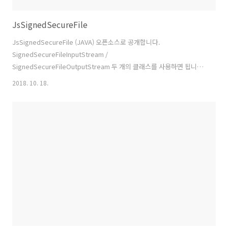
JsSignedSecureFile
JsSignedSecureFile (JAVA) 오픈소스로 공개합니다.
SignedSecureFileInputStream /
SignedSecureFileOutputStream 두 개의 클래스를 사용하면 됩니다.
(InputStream / OutputStream을 상속받아 구현하였습니다.) 개인키
2018. 10. 18.
로 설정파일을 암호화하고 공개키로 설정파일을 복호화하며 HMAC을 통
해 무결성을 검사합니다. 지원하는 비대칭키(헤더(DataKey) 암호화, 데
이터 무결성검증) 알고리즘 : RSA지원하는 대칭키(데이터 암호화) 암고
리즘 : AES // 쓰기 SignedSecureFileOutputStream secureOutput
= new SignedSecureFileOutputStream(fileOutputStream, pri..