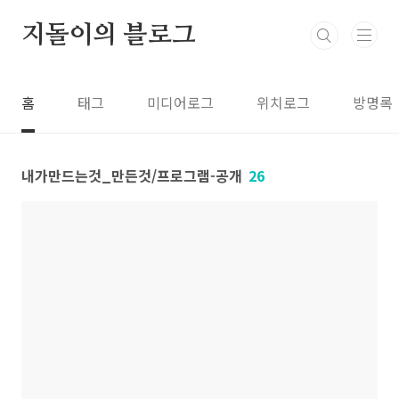
본문 바로가기
지돌이의 블로그
홈
태그
미디어로그
위치로그
방명록
내가만드는것_만든것/프로그램-공개
26