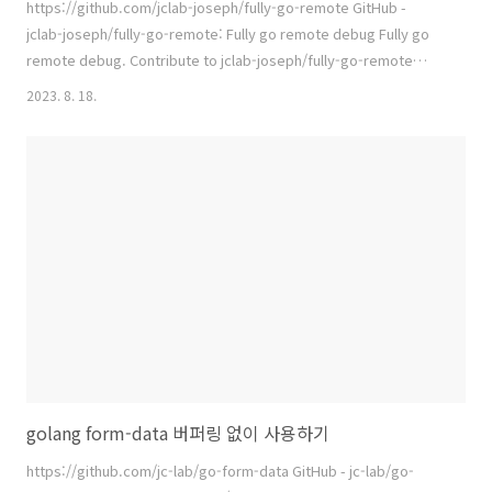
https://github.com/jclab-joseph/fully-go-remote GitHub -
jclab-joseph/fully-go-remote: Fully go remote debug Fully go
remote debug. Contribute to jclab-joseph/fully-go-remote
development by creating an account on GitHub. github.com Go
2023. 8. 18.
로 빌드 된 파일을 원격에 업로드하고 디버깅 모드로 실행하여 바로 디버
깅 할 수 있게 해주는 유틸이다. Visual Studio Remote Debugger 와
유사한 기능으로써 사용 가능하다.
golang form-data 버퍼링 없이 사용하기
https://github.com/jc-lab/go-form-data GitHub - jc-lab/go-