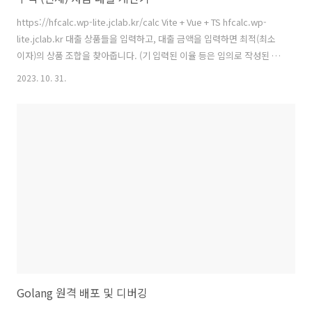
https://hfcalc.wp-lite.jclab.kr/calc Vite + Vue + TS hfcalc.wp-
lite.jclab.kr 대출 상품들을 입력하고, 대출 금액을 입력하면 최적(최소
이자)의 상품 조합을 찾아줍니다. (기 입력된 이율 등은 임의로 작성된 것
이니 해당 은행의 이율을 확인 해 주세요!) 일단 아래 항목은 넣어놨고..
2023. 10. 31.
(HF 대출) 중소기업취업청년 전월세보증금대출 청년전용 버팀목전세자
금 신혼부부전용 전세자금 (기타 은행 대출) 토스뱅크 전월세보증금 추가
적으로 버팀목전세자금 등도 있으니 확인해야 한다. 아래에는 엑셀로 만
든 단순한 계산기 입니다. 요즘 이율이 높아서 대출받기가 쉽지 않네요...
ㅠㅠ 다들 힘내시길.
Golang 원격 배포 및 디버깅