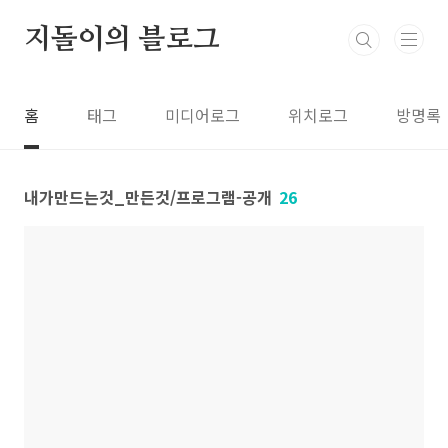
본문 바로가기
지돌이의 블로그
홈
태그
미디어로그
위치로그
방명록
내가만드는것_만든것/프로그램-공개
26