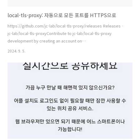
local-tls-proxy: 자동으로 모든 포트를 HTTPS으로
https://github.com/jc-lab/local-tls-proxy/releases Releases ·
jc-lab/local-tls-proxyContribute to jc-lab/local-tls-proxy
development by creating an account on
GitHub.github.com UsageUsage of local-tls-proxy -ca-cert
2024. 9. 5.
string KeyPair certificate file path (default "ca.pem") -ca-key
string KeyPair key file path (default "ca.key") -install install CA
certificate -port int ..