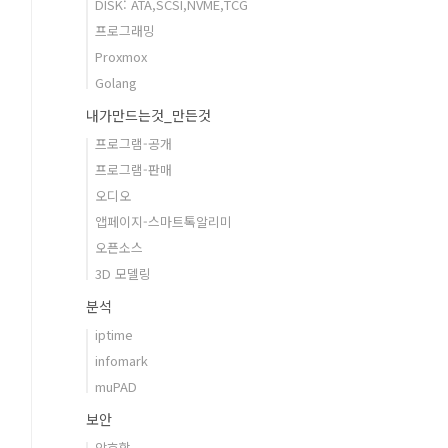
DISK: ATA,SCSI,NVME,TCG
프로그래밍
Proxmox
Golang
내가만드는것_만든것
프로그램-공개
프로그램-판매
오디오
앱페이지-스마트톡알리미
오픈소스
3D 모델링
분석
iptime
infomark
muPAD
보안
암호학