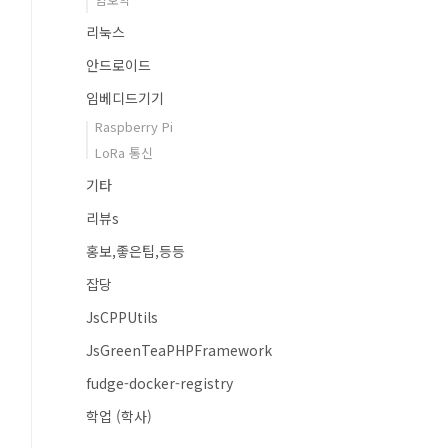
리눅스
안드로이드
임베디드기기
Raspberry Pi
LoRa 통신
기타
리뷰s
홍보,좋은팁,등등
잡당
JsCPPUtils
JsGreenTeaPHPFramework
fudge-docker-registry
학업 (학사)