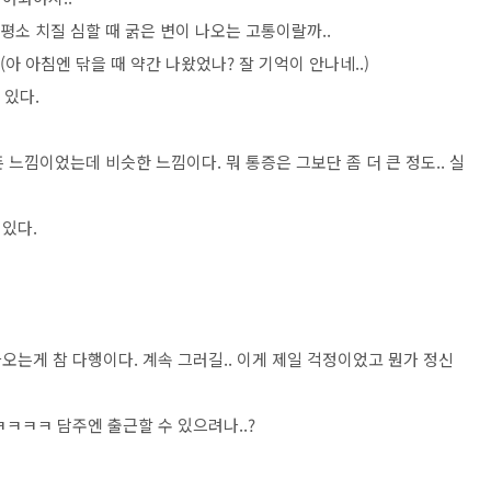
평소 치질 심할 때 굵은 변이 나오는 고통이랄까..
아 아침엔 닦을 때 약간 나왔었나? 잘 기억이 안나네..)
 있다.
픈 느낌이었는데 비슷한 느낌이다. 뭐 통증은 그보단 좀 더 큰 정도.. 실
있다.
는게 참 다행이다. 계속 그러길.. 이게 제일 걱정이었고 뭔가 정신
ㅋㅋㅋ 담주엔 출근할 수 있으려나..?