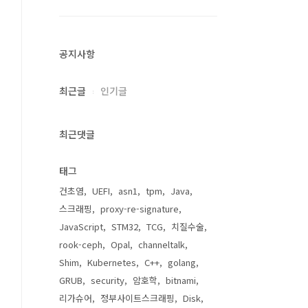
공지사항
최근글
인기글
최근댓글
태그
건초염
UEFI
asn1
tpm
Java
스크래핑
proxy-re-signature
JavaScript
STM32
TCG
치질수술
rook-ceph
Opal
channeltalk
Shim
Kubernetes
C++
golang
GRUB
security
암호학
bitnami
리가슈어
정부사이트스크래핑
Disk